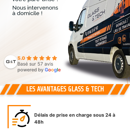
Nous intervenons
à domicile !
5.0
Basé sur 57 avis
powered by
G
o
o
g
l
e
LES AVANTAGES GLASS & TECH
Délais de prise en charge sous 24 à
48h