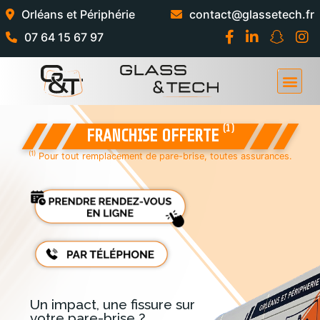
Orléans et Périphérie
contact@glassetech.fr
07 64 15 67 97
(1)
FRANCHISE OFFERTE
(1)
Pour tout remplacement de pare-brise, toutes assurances.
Un impact, une fissure sur
votre pare-brise ?