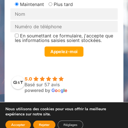
Maintenant
Plus tard
En soumettant ce formulaire, j'accepte que
les informations saisies soient stockées.
5.0
Basé sur 57 avis
powered by
G
o
o
g
l
e
Nous utilisons des cookies pour vous offrir la meilleure
expérience sur notre site.
Mentions légales – CGV
Données personnelles
Accepter
Rejeter
Réglages
Site créé et
référencé
par
WE-LABZ