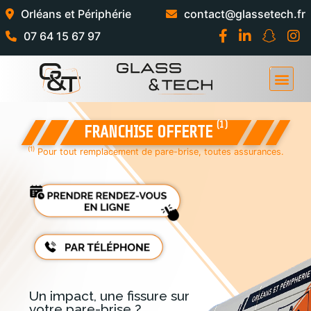
Orléans et Périphérie
contact@glassetech.fr
07 64 15 67 97
(1)
FRANCHISE OFFERTE
(1)
Pour tout remplacement de pare-brise, toutes assurances.
Un impact, une fissure sur
votre pare-brise ?