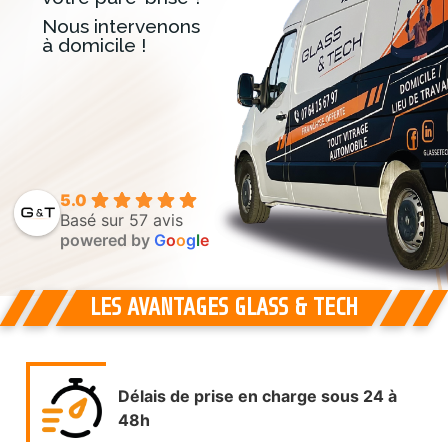
Nous intervenons
à domicile !
5.0
Basé sur 57 avis
powered by
G
o
o
g
l
e
LES AVANTAGES GLASS & TECH
Délais de prise en charge sous 24 à
48h